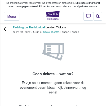
De marktplaats voor tickets voor live-evenementen sinds 2009.
Elke bestelling wordt
ans tickets kopen en verkopen
voor 100% gegarandeerd.
Prijzen kunnen verschillen van de afgedrukte waarde.
StubHub: waar fan
Menu
Paddington The Musical
London Tickets
do 25 feb. 2027
•
14:00
at
Savoy Theatre
,
London
,
London
Geen tickets ... wat nu?
Er zijn op dit moment geen tickets voor dit
evenement beschikbaar. Kijk binnenkort nog
eens!