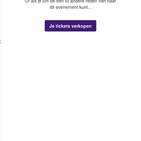
Of als je om de een of andere reden niet naar
dit evenement kunt...
Je tickets verkopen
;