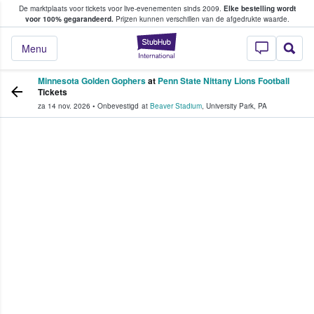
De marktplaats voor tickets voor live-evenementen sinds 2009.
Elke bestelling wordt
ans tickets kopen en verkopen
voor 100% gegarandeerd.
Prijzen kunnen verschillen van de afgedrukte waarde.
StubHub: waar fan
Menu
Minnesota Golden Gophers
at
Penn State Nittany Lions Football
Tickets
za 14 nov. 2026
•
Onbevestigd
at
Beaver Stadium
,
University Park
,
PA