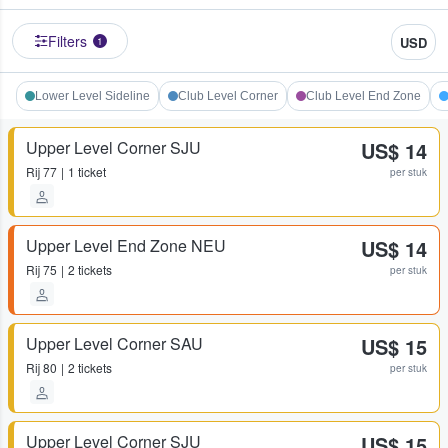
Filters
USD
1
Lower Level Sideline
Club Level Corner
Club Level End Zone
Upper Level Corner SJU
US$ 14
Rij
77
1 ticket
per stuk
Upper Level End Zone NEU
US$ 14
Rij
75
2 tickets
per stuk
Upper Level Corner SAU
US$ 15
Rij
80
2 tickets
per stuk
Upper Level Corner SJU
US$ 15