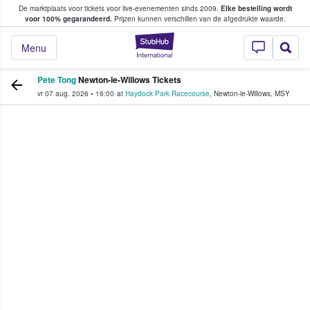
De marktplaats voor tickets voor live-evenementen sinds 2009.
Elke bestelling wordt
ans tickets kopen en verkopen
voor 100% gegarandeerd.
Prijzen kunnen verschillen van de afgedrukte waarde.
StubHub: waar fan
Menu
Pete Tong
Newton-le-Willows Tickets
vr 07 aug. 2026
•
16:00
at
Haydock Park Racecourse
,
Newton-le-Willows
,
MSY