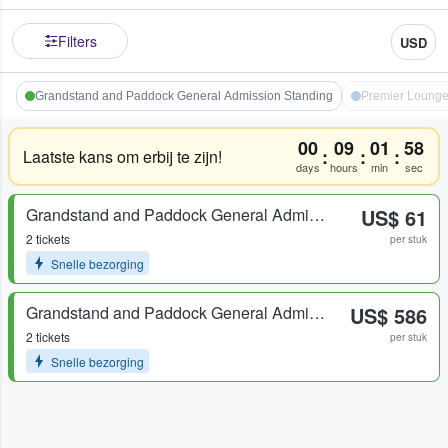
Filters
USD
Grandstand and Paddock General Admission Standing
Premier Loung
00
09
01
58
:
:
:
Laatste kans om erbij te zijn!
days
hours
min
sec
Grandstand and Paddock General Admission Standing
US$ 61
2 tickets
per stuk
Snelle bezorging
Grandstand and Paddock General Admission Standing
US$ 586
2 tickets
per stuk
Snelle bezorging