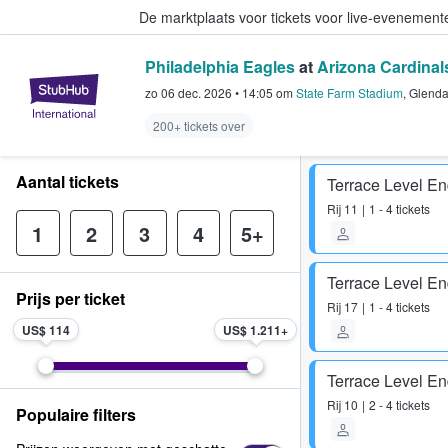
De marktplaats voor tickets voor live-evenemen
Philadelphia Eagles
at
Arizona Cardinal
StubHub: waar fans tickets kope
zo 06 dec. 2026
•
14:05
om
State Farm Stadium
,
Glenda
200+ tickets over
Aantal tickets
Terrace Level E
Rij
11
1 - 4 tickets
1
2
3
4
5+
Terrace Level E
Prijs per ticket
Rij
17
1 - 4 tickets
US$ 114
US$ 1.211
Terrace Level E
Rij
10
2 - 4 tickets
Populaire filters