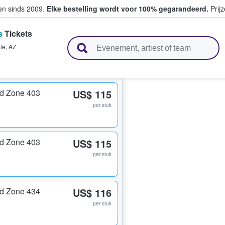
ten sinds 2009.
Elke bestelling wordt voor 100% gegarandeerd.
Prijz
s
Tickets
n en verkopen
le
,
AZ
nd Zone 403
US$ 115
per stuk
nd Zone 403
US$ 115
per stuk
nd Zone 434
US$ 116
per stuk