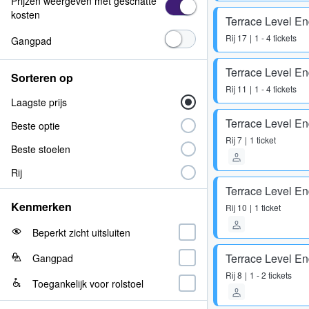
Prijzen weergeven met geschatte
kosten
Terrace Level E
Rij
17
1 - 4 tickets
Gangpad
Terrace Level E
Sorteren op
Rij
11
1 - 4 tickets
Laagste prijs
Terrace Level E
Beste optie
Rij
7
1 ticket
Beste stoelen
Rij
Terrace Level E
Kenmerken
Rij
10
1 ticket
Beperkt zicht uitsluiten
Terrace Level E
Gangpad
Rij
8
1 - 2 tickets
Toegankelijk voor rolstoel