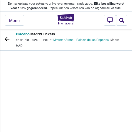
De marktplaats voor tickets voor live-evenementen sinds 2009.
Elke bestelling wordt
ans tickets kopen en verkopen
voor 100% gegarandeerd.
Prijzen kunnen verschillen van de afgedrukte waarde.
StubHub: waar fan
Menu
Placebo
Madrid Tickets
do 01 okt. 2026
•
21:00
at
Movistar Arena - Palacio de los Deportes
,
Madrid
,
MAD