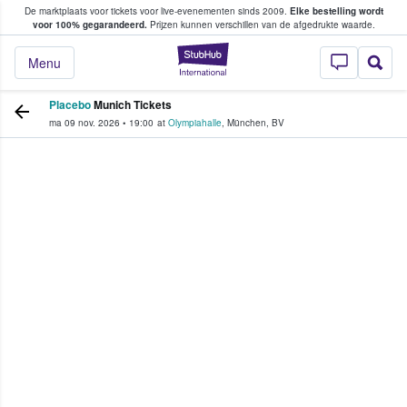
De marktplaats voor tickets voor live-evenementen sinds 2009.
Elke bestelling wordt
ans tickets kopen en verkopen
voor 100% gegarandeerd.
Prijzen kunnen verschillen van de afgedrukte waarde.
StubHub: waar fan
Menu
Placebo
Munich Tickets
ma 09 nov. 2026
•
19:00
at
Olympiahalle
,
München
,
BV