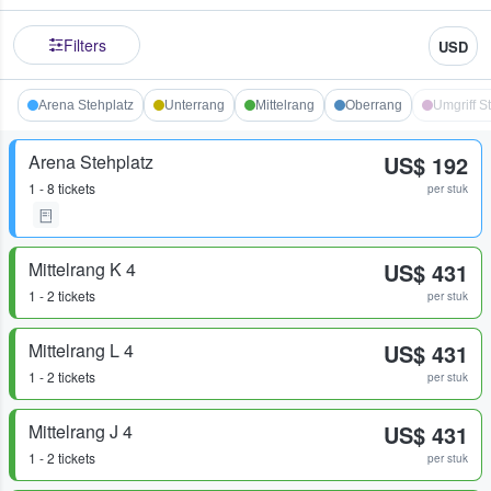
Filters
USD
Arena Stehplatz
Unterrang
Mittelrang
Oberrang
Umgriff S
Arena Stehplatz
US$ 192
1 - 8 tickets
per stuk
Mittelrang K 4
US$ 431
1 - 2 tickets
per stuk
Mittelrang L 4
US$ 431
1 - 2 tickets
per stuk
Mittelrang J 4
US$ 431
1 - 2 tickets
per stuk