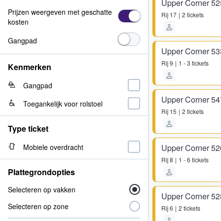
Upper Corner 52
Prijzen weergeven met geschatte
Rij
17
2 tickets
kosten
Gangpad
Upper Corner 53
Rij
9
1 - 3 tickets
Kenmerken
Gangpad
Upper Corner 54
Toegankelijk voor rolstoel
Rij
15
2 tickets
Type ticket
Mobiele overdracht
Upper Corner 52
Rij
8
1 - 6 tickets
Plattegrondopties
Selecteren op vakken
Upper Corner 52
Selecteren op zone
Rij
6
2 tickets