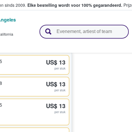
ten sinds 2009.
Elke bestelling wordt voor 100% gegarandeerd.
Prijz
Angeles
n en verkopen
alifornia
5
US$ 13
per stuk
8
US$ 13
per stuk
5
US$ 13
per stuk