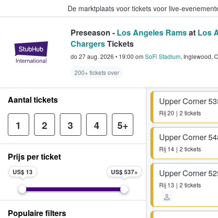
De marktplaats voor tickets voor live-evenemen
Preseason -
Los Angeles Rams
at
Los 
Chargers
Tickets
StubHub: waar fans tickets kope
do 27 aug. 2026
•
19:00
om
SoFi Stadium
,
Inglewood
,
C
200+ tickets over
Aantal tickets
Upper Corner 53
Rij
20
2 tickets
1
2
3
4
5+
Upper Corner 54
Rij
14
2 tickets
Prijs per ticket
US$ 13
US$ 537
Upper Corner 52
Rij
13
2 tickets
Populaire filters