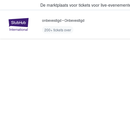
De marktplaats voor tickets voor live-evenemen
onbevestigd
•
Onbevestigd
StubHub: waar fans tickets kope
200+ tickets over