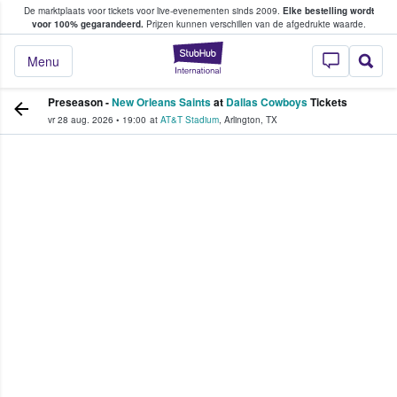
De marktplaats voor tickets voor live-evenementen sinds 2009.
Elke bestelling wordt
ans tickets kopen en verkopen
voor 100% gegarandeerd.
Prijzen kunnen verschillen van de afgedrukte waarde.
StubHub: waar fan
Menu
Preseason -
New Orleans Saints
at
Dallas Cowboys
Tickets
vr 28 aug. 2026
•
19:00
at
AT&T Stadium
,
Arlington
,
TX