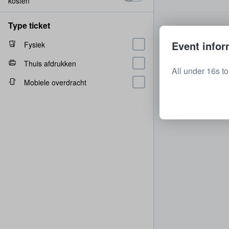
kosten
Type ticket
Event infor
Fysiek
Thuis afdrukken
All under 16s t
Mobiele overdracht