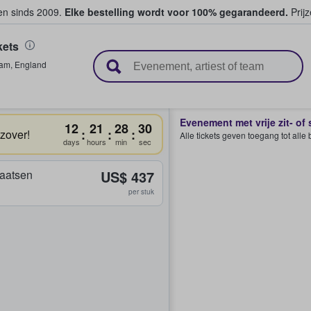
ten sinds 2009.
Elke bestelling wordt voor 100% gegarandeerd.
Prijz
kets
n en verkopen
ham
,
England
Evenement met vrije zit- of
12
21
28
30
:
:
:
 zover!
Alle tickets geven toegang tot all
days
hours
min
sec
plaatsen
US$ 437
per stuk