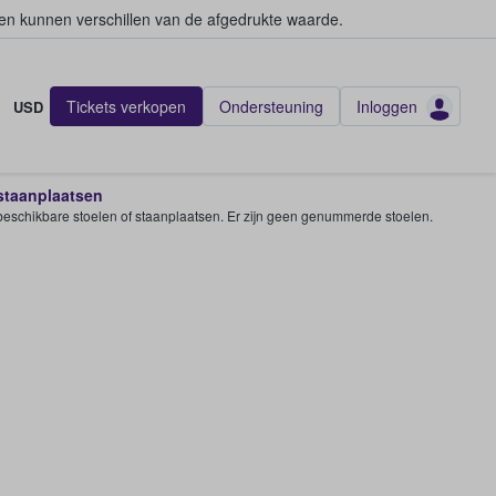
en kunnen verschillen van de afgedrukte waarde.
Tickets verkopen
Ondersteuning
Inloggen
USD
 staanplaatsen
e beschikbare stoelen of staanplaatsen. Er zijn geen genummerde stoelen.