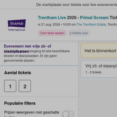
De marktplaats voor tickets voor live-evenemen
Trentham Live
2026 -
Primal Scream
Tic
StubHub: waar fans tickets kope
vr 21 aug. 2026
•
16:00
om
The Trentham Estate
,
Trent
Over twee weken
2 tickets over
Evenement met vrije zit- of
Het is binnenkort
staanplaatsen
Alle tickets geven toegang tot alle beschikbare
stoelen of staanplaatsen. Er zijn geen
genummerde stoelen.
Vrij zit- of staan
Aantal tickets
1 - 2 tickets
1
2
Populaire filters
Prijzen weergeven met geschatte