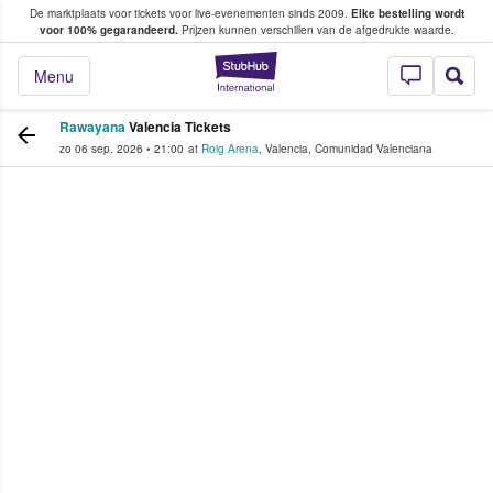
De marktplaats voor tickets voor live-evenementen sinds 2009.
Elke bestelling wordt
ans tickets kopen en verkopen
voor 100% gegarandeerd.
Prijzen kunnen verschillen van de afgedrukte waarde.
StubHub: waar fan
Menu
Rawayana
Valencia Tickets
zo 06 sep. 2026
•
21:00
at
Roig Arena
,
Valencia
,
Comunidad Valenciana