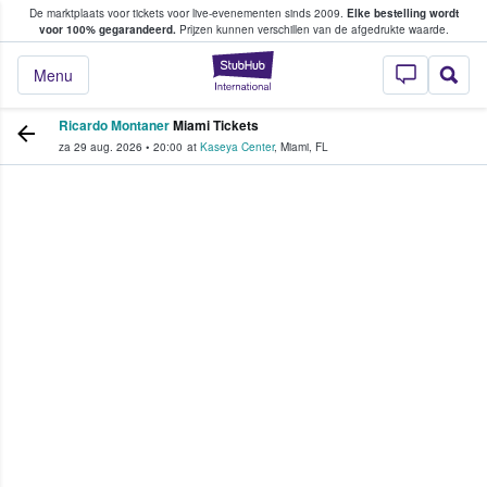
De marktplaats voor tickets voor live-evenementen sinds 2009.
Elke bestelling wordt
ans tickets kopen en verkopen
voor 100% gegarandeerd.
Prijzen kunnen verschillen van de afgedrukte waarde.
StubHub: waar fan
Menu
Ricardo Montaner
Miami Tickets
za 29 aug. 2026
•
20:00
at
Kaseya Center
,
Miami
,
FL