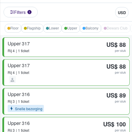
Filters
USD
1
Floor
Flagship
Lower
Upper
Balcony
Dewars Club
Upper 317
US$ 88
Rij
4
1 ticket
per stuk
Upper 317
US$ 88
Rij
4
1 ticket
per stuk
Upper 316
US$ 89
Rij
3
1 ticket
per stuk
Snelle bezorging
Upper 316
US$ 100
Rij
3
1 ticket
per stuk