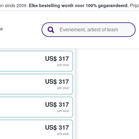
ten sinds 2009.
Elke bestelling wordt voor 100% gegarandeerd.
Prijz
n en verkopen
W
US$ 317
per stuk
US$ 317
per stuk
US$ 317
per stuk
US$ 317
per stuk