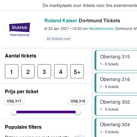
De marktplaats voor tickets voor live-evenemen
Roland Kaiser
Dortmund Tickets
StubHub: waar fans tickets kope
di 20 apr. 2027
•
19:30
om
Westfalenhalle
,
Dortmund
,
N
42 tickets over
Aantal tickets
Oberrang 315
1 - 6 tickets
1
2
3
4
5+
Oberrang 316
1 - 6 tickets
Prijs per ticket
US$ 317
US$ 318
Oberrang 302
1 - 6 tickets
Oberrang 304
Populaire filters
1 - 6 tickets