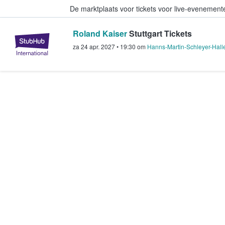
De marktplaats voor tickets voor live-evenemen
Roland Kaiser
Stuttgart Tickets
StubHub: waar fans tickets kope
za 24 apr. 2027
•
19:30
om
Hanns-Martin-Schleyer-Hall