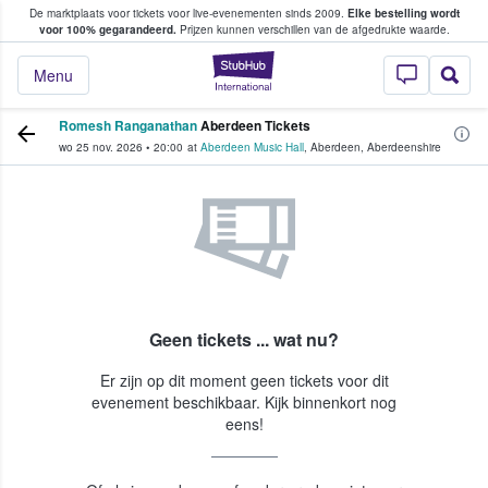
De marktplaats voor tickets voor live-evenementen sinds 2009.
Elke bestelling wordt
ans tickets kopen en verkopen
voor 100% gegarandeerd.
Prijzen kunnen verschillen van de afgedrukte waarde.
StubHub: waar fan
Menu
Romesh Ranganathan
Aberdeen Tickets
wo 25 nov. 2026
•
20:00
at
Aberdeen Music Hall
,
Aberdeen
,
Aberdeenshire
Geen tickets ... wat nu?
Er zijn op dit moment geen tickets voor dit
evenement beschikbaar. Kijk binnenkort nog
eens!