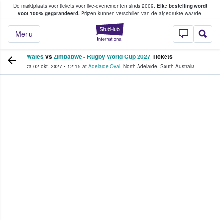
De marktplaats voor tickets voor live-evenementen sinds 2009.
Elke bestelling wordt
ans tickets kopen en verkopen
voor 100% gegarandeerd.
Prijzen kunnen verschillen van de afgedrukte waarde.
StubHub: waar fan
Menu
Wales
vs
Zimbabwe
-
Rugby World Cup 2027
Tickets
za 02 okt. 2027
•
12:15
at
Adelaide Oval
,
North Adelaide
,
South Australia