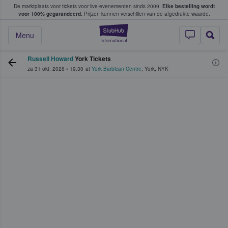
De marktplaats voor tickets voor live-evenementen sinds 2009.
Elke bestelling wordt
ans tickets kopen en verkopen
voor 100% gegarandeerd.
Prijzen kunnen verschillen van de afgedrukte waarde.
StubHub: waar fan
Menu
Russell Howard
York Tickets
za 31 okt. 2026
•
19:30
at
York Barbican Centre
,
York
,
NYK