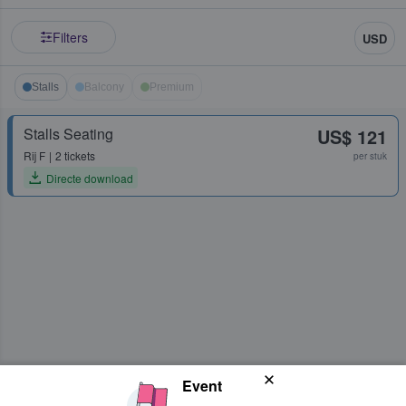
Filters
USD
Stalls
Balcony
Premium
Stalls Seating
US$ 121
Rij
F
2 tickets
per stuk
Directe download
Event