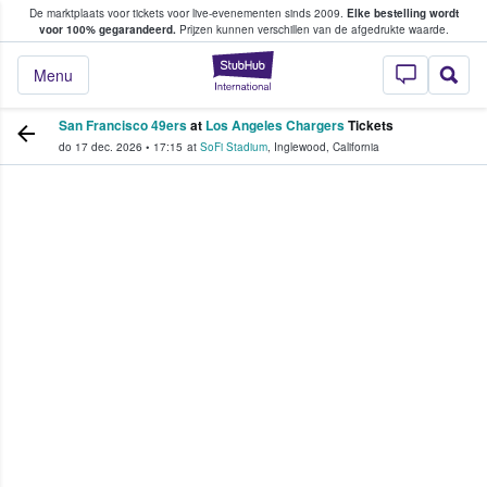
De marktplaats voor tickets voor live-evenementen sinds 2009.
Elke bestelling wordt
ans tickets kopen en verkopen
voor 100% gegarandeerd.
Prijzen kunnen verschillen van de afgedrukte waarde.
StubHub: waar fan
Menu
San Francisco 49ers
at
Los Angeles Chargers
Tickets
do 17 dec. 2026
•
17:15
at
SoFi Stadium
,
Inglewood
,
California