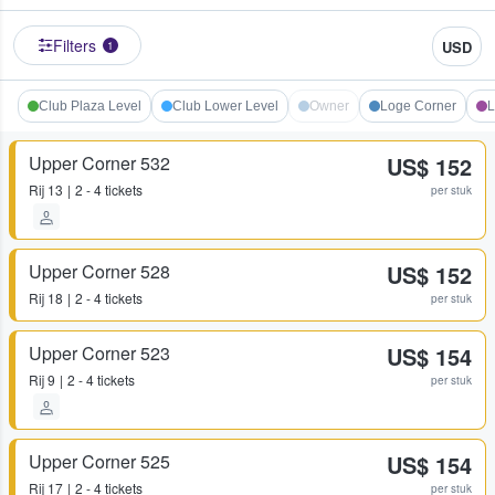
Filters
USD
1
Club Plaza Level
Club Lower Level
Owner
Loge Corner
L
Upper Corner 532
US$ 152
Rij
13
2 - 4 tickets
per stuk
Upper Corner 528
US$ 152
Rij
18
2 - 4 tickets
per stuk
Upper Corner 523
US$ 154
Rij
9
2 - 4 tickets
per stuk
Upper Corner 525
US$ 154
Rij
17
2 - 4 tickets
per stuk