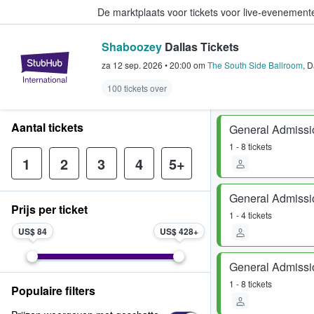
De marktplaats voor tickets voor live-evenemen
Shaboozey
Dallas Tickets
StubHub: waar fans tickets kope
za 12 sep. 2026
•
20:00
om
The South Side Ballroom
,
D
100 tickets over
Aantal tickets
General Admissi
1 - 8 tickets
1
2
3
4
5+
General Admissi
Prijs per ticket
1 - 4 tickets
US$ 84
US$ 428
General Admissi
1 - 8 tickets
Populaire filters