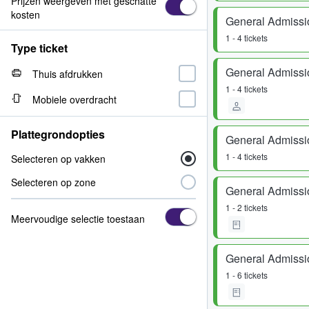
Prijzen weergeven met geschatte
kosten
General Admissi
1 - 4 tickets
Type ticket
General Admissi
Thuis afdrukken
1 - 4 tickets
Mobiele overdracht
Plattegrondopties
General Admissi
1 - 4 tickets
Selecteren op vakken
Selecteren op zone
General Admissi
1 - 2 tickets
Meervoudige selectie toestaan
General Admissi
1 - 6 tickets