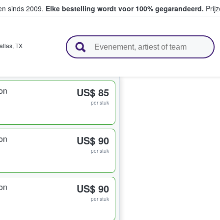
ten sinds 2009.
Elke bestelling wordt voor 100% gegarandeerd.
Prijz
n en verkopen
allas
,
TX
on
US$ 85
per stuk
on
US$ 90
per stuk
on
US$ 90
per stuk