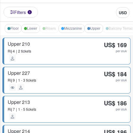
Filters
USD
1
Floor
Lower
Risers
Mezzanine
Upper
Balcony Terrac
Upper 210
US$ 169
Rij
4
2 tickets
per stuk
Upper 227
US$ 184
Rij
9
1 - 3 tickets
per stuk
Upper 213
US$ 186
Rij
7
1 - 5 tickets
per stuk
Upper 214
US$ 186