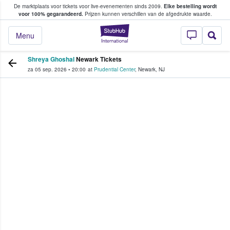
De marktplaats voor tickets voor live-evenementen sinds 2009.
Elke bestelling wordt
ans tickets kopen en verkopen
voor 100% gegarandeerd.
Prijzen kunnen verschillen van de afgedrukte waarde.
StubHub: waar fan
Menu
Shreya Ghoshal
Newark Tickets
za 05 sep. 2026
•
20:00
at
Prudential Center
,
Newark
,
NJ