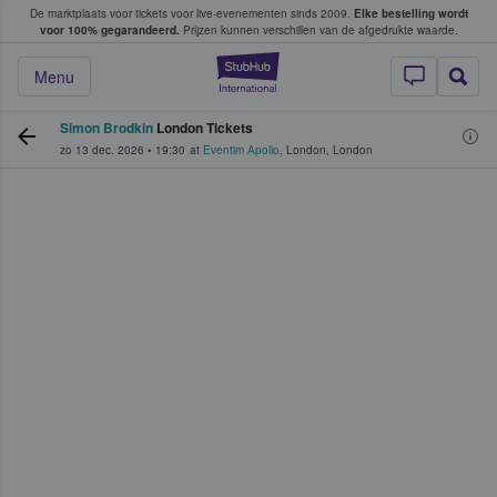
De marktplaats voor tickets voor live-evenementen sinds 2009.
Elke bestelling wordt
ans tickets kopen en verkopen
voor 100% gegarandeerd.
Prijzen kunnen verschillen van de afgedrukte waarde.
StubHub: waar fan
Menu
Simon Brodkin
London Tickets
zo 13 dec. 2026
•
19:30
at
Eventim Apollo
,
London
,
London