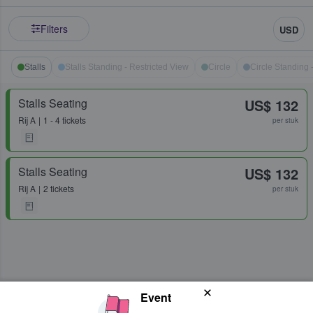
Filters
USD
Stalls
Stalls Standing - Restricted View
Circle
Circle Standing 
Stalls Seating
US$ 132
Rij
A
1 - 4 tickets
per stuk
Stalls Seating
US$ 132
Rij
A
2 tickets
per stuk
Event