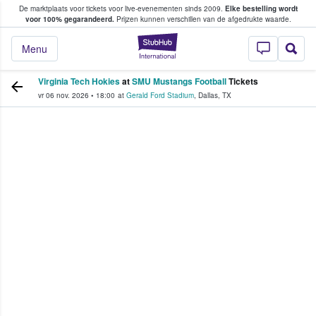
De marktplaats voor tickets voor live-evenementen sinds 2009.
Elke bestelling wordt
ans tickets kopen en verkopen
voor 100% gegarandeerd.
Prijzen kunnen verschillen van de afgedrukte waarde.
StubHub: waar fan
Menu
Virginia Tech Hokies
at
SMU Mustangs Football
Tickets
vr 06 nov. 2026
•
18:00
at
Gerald Ford Stadium
,
Dallas
,
TX