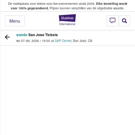
De marktplaats voor tickets voor live-evenementen sinds 2009.
Elke bestelling wordt
ans tickets kopen en verkopen
voor 100% gegarandeerd.
Prijzen kunnen verschillen van de afgedrukte waarde.
StubHub: waar fan
Menu
sombr
San Jose Tickets
wo 07 okt. 2026
•
19:00
at
SAP Center
,
San Jose
,
CA