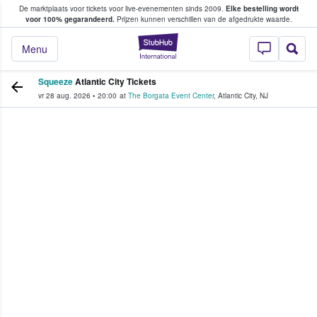
De marktplaats voor tickets voor live-evenementen sinds 2009.
Elke bestelling wordt
ans tickets kopen en verkopen
voor 100% gegarandeerd.
Prijzen kunnen verschillen van de afgedrukte waarde.
StubHub: waar fan
Menu
Squeeze
Atlantic City Tickets
vr 28 aug. 2026
•
20:00
at
The Borgata Event Center
,
Atlantic City
,
NJ