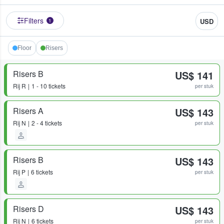
Filters
USD
1
Floor
Risers
Risers B
US$ 141
Rij
R
1 - 10 tickets
per stuk
Risers A
US$ 143
Rij
N
2 - 4 tickets
per stuk
Risers B
US$ 143
Rij
P
6 tickets
per stuk
Risers D
US$ 143
Rij
N
6 tickets
per stuk