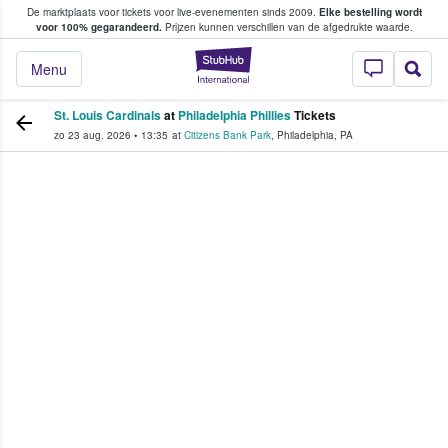
De marktplaats voor tickets voor live-evenementen sinds 2009.
Elke bestelling wordt
ans tickets kopen en verkopen
voor 100% gegarandeerd.
Prijzen kunnen verschillen van de afgedrukte waarde.
StubHub: waar fan
Menu
St. Louis Cardinals
at
Philadelphia Phillies
Tickets
zo 23 aug. 2026
•
13:35
at
Citizens Bank Park
,
Philadelphia
,
PA