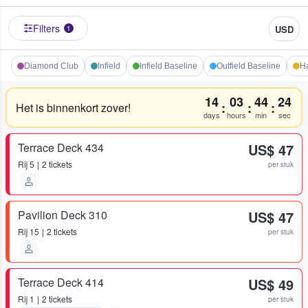
Filters
USD
1
Diamond Club
Infield
Infield Baseline
Outfield Baseline
Ha
14
03
44
24
:
:
:
Het is binnenkort zover!
days
hours
min
sec
Terrace Deck 434
US$ 47
Rij
5
2 tickets
per stuk
Pavilion Deck 310
US$ 47
Rij
15
2 tickets
per stuk
Terrace Deck 414
US$ 49
Rij
1
2 tickets
per stuk