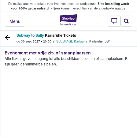
De marktplaats voor tickets voor live-evenementen sinds 2009.
Elke bestelling wordt
ans tickets kopen en verkopen
voor 100% gegarandeerd.
Prijzen kunnen verschillen van de afgedrukte waarde.
StubHub: waar fan
Menu
Subway to Sally
Karlsruhe Tickets
do 30 sep. 2027
•
20:00
at
SUBSTAGE Karlsruhe
,
Karlsruhe
,
BW
Evenement met vrije zit- of staanplaatsen
Alle tickets geven toegang tot alle beschikbare stoelen of staanplaatsen. Er
zijn geen genummerde stoelen.