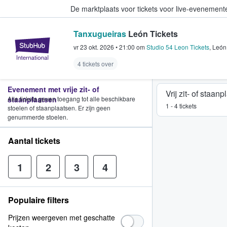
De marktplaats voor tickets voor live-evenemen
Tanxugueiras
León Tickets
StubHub: waar fans tickets kope
vr 23 okt. 2026
•
21:00
om
Studio 54 Leon Tickets
,
León
4 tickets over
Evenement met vrije zit- of
Vrij zit- of staan
staanplaatsen
Alle tickets geven toegang tot alle beschikbare
1 - 4 tickets
stoelen of staanplaatsen. Er zijn geen
genummerde stoelen.
Aantal tickets
1
2
3
4
Populaire filters
Prijzen weergeven met geschatte