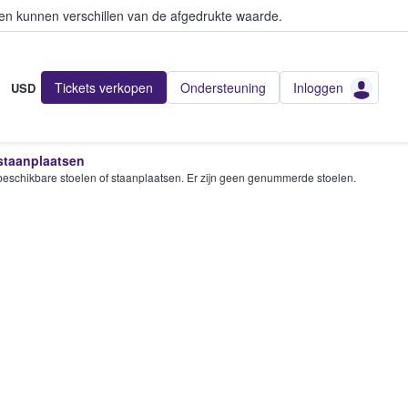
en kunnen verschillen van de afgedrukte waarde.
Tickets verkopen
Ondersteuning
Inloggen
USD
 staanplaatsen
e beschikbare stoelen of staanplaatsen. Er zijn geen genummerde stoelen.