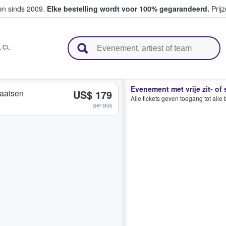
ten sinds 2009.
Elke bestelling wordt voor 100% gegarandeerd.
Prijz
n en verkopen
,
CL
Evenement met vrije zit- of
plaatsen
US$ 179
Alle tickets geven toegang tot all
per stuk