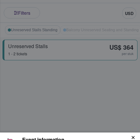
Filters
USD
Unreserved Stalls Standing
Balcony Unreserved Seating and Standing
Unreserved Stalls
US$ 364
1 - 2 tickets
per stuk
Event information