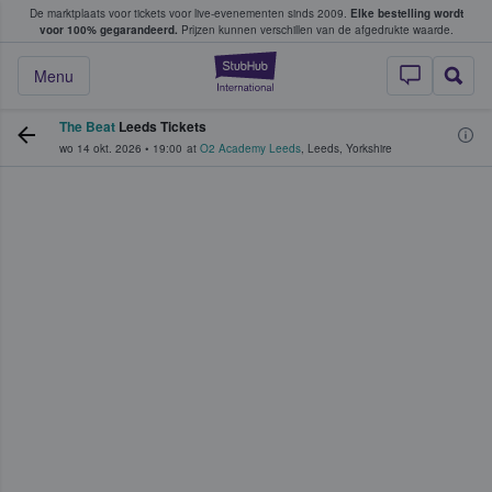
De marktplaats voor tickets voor live-evenementen sinds 2009.
Elke bestelling wordt
ans tickets kopen en verkopen
voor 100% gegarandeerd.
Prijzen kunnen verschillen van de afgedrukte waarde.
StubHub: waar fan
Menu
The Beat
Leeds Tickets
wo 14 okt. 2026
•
19:00
at
O2 Academy Leeds
,
Leeds
,
Yorkshire