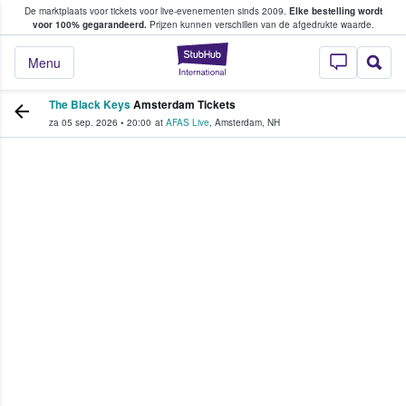
De marktplaats voor tickets voor live-evenementen sinds 2009.
Elke bestelling wordt
ans tickets kopen en verkopen
voor 100% gegarandeerd.
Prijzen kunnen verschillen van de afgedrukte waarde.
StubHub: waar fan
Menu
The Black Keys
Amsterdam Tickets
za 05 sep. 2026
•
20:00
at
AFAS Live
,
Amsterdam
,
NH