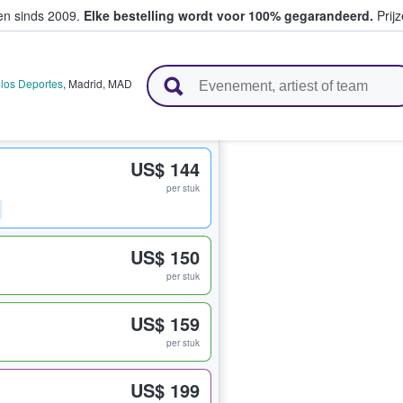
ten sinds 2009.
Elke bestelling wordt voor 100% gegarandeerd.
Prijz
n en verkopen
 los Deportes
,
Madrid
,
MAD
US$ 144
per stuk
US$ 150
per stuk
US$ 159
per stuk
US$ 199