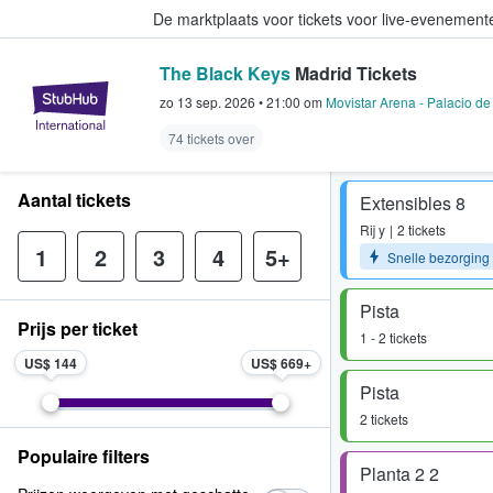
De marktplaats voor tickets voor live-evenemen
The Black Keys
Madrid Tickets
StubHub: waar fans tickets kope
zo 13 sep. 2026
•
21:00
om
Movistar Arena - Palacio de
74 tickets over
Aantal tickets
Extensibles 8
Rij
y
2 tickets
1
2
3
4
5+
Snelle bezorging
Pista
Prijs per ticket
1 - 2 tickets
US$ 144
US$ 669
Pista
2 tickets
Populaire filters
Planta 2 2