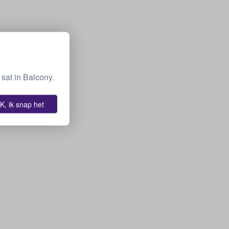
sat in Balcony.
K, ik snap het