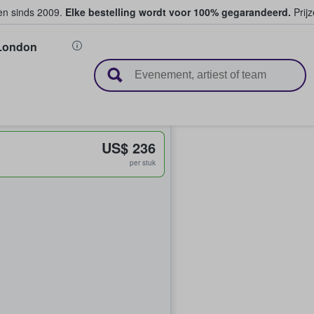
ten sinds 2009.
Elke bestelling wordt voor 100% gegarandeerd.
Prijz
ondon
n en verkopen
US$ 236
per stuk