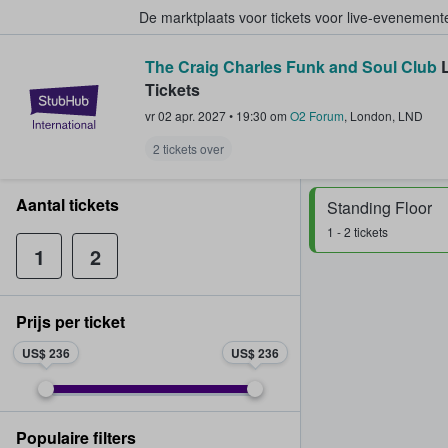
De marktplaats voor tickets voor live-evenemen
The Craig Charles Funk and Soul Club
L
Tickets
StubHub: waar fans tickets kope
vr 02 apr. 2027
•
19:30
om
O2 Forum
,
London
,
LND
2 tickets over
Aantal tickets
Standing Floor
1 - 2 tickets
1
2
Prijs per ticket
US$ 236
US$ 236
Populaire filters