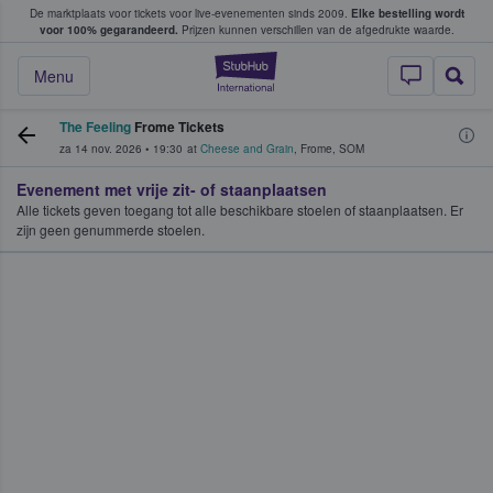
De marktplaats voor tickets voor live-evenementen sinds 2009.
Elke bestelling wordt
ans tickets kopen en verkopen
voor 100% gegarandeerd.
Prijzen kunnen verschillen van de afgedrukte waarde.
StubHub: waar fan
Menu
The Feeling
Frome Tickets
za 14 nov. 2026
•
19:30
at
Cheese and Grain
,
Frome
,
SOM
Evenement met vrije zit- of staanplaatsen
Alle tickets geven toegang tot alle beschikbare stoelen of staanplaatsen. Er
zijn geen genummerde stoelen.