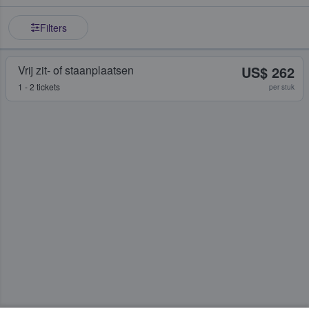
Filters
Vrij zit- of staanplaatsen
US$ 262
1 - 2 tickets
per stuk