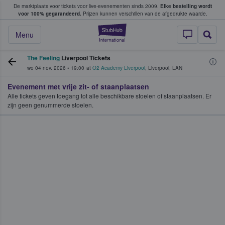
De marktplaats voor tickets voor live-evenementen sinds 2009.
Elke bestelling wordt
ans tickets kopen en verkopen
voor 100% gegarandeerd.
Prijzen kunnen verschillen van de afgedrukte waarde.
StubHub: waar fan
Menu
The Feeling
Liverpool Tickets
wo 04 nov. 2026
•
19:00
at
O2 Academy Liverpool
,
Liverpool
,
LAN
Evenement met vrije zit- of staanplaatsen
Alle tickets geven toegang tot alle beschikbare stoelen of staanplaatsen. Er
zijn geen genummerde stoelen.