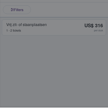
Filters
Vrij zit- of staanplaatsen
US$ 316
1 - 2 tickets
per stuk