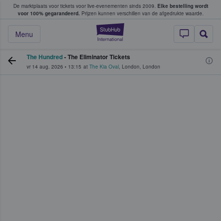
De marktplaats voor tickets voor live-evenementen sinds 2009.
Elke bestelling wordt
ans tickets kopen en verkopen
voor 100% gegarandeerd.
Prijzen kunnen verschillen van de afgedrukte waarde.
StubHub: waar fan
Menu
The Hundred
- The Eliminator Tickets
vr 14 aug. 2026
•
13:15
at
The Kia Oval
,
London
,
London