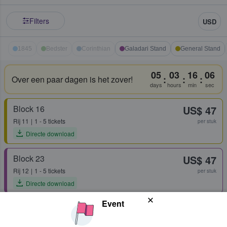
Filters
USD
1845
Bedster
Corinthian
Galadari Stand
General Stand
05
03
16
06
:
:
:
Over een paar dagen is het zover!
days
hours
min
sec
Block 16
US$ 47
Rij
11
1 - 5 tickets
per stuk
Directe download
Block 23
US$ 47
Rij
12
1 - 5 tickets
per stuk
Directe download
Event
Block 19
US$ 54
Rij
19
1 - 4 tickets
per stuk