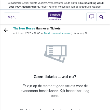
De marktplaats voor tickets voor live-evenementen sinds 2009.
Elke bestelling wordt
ans tickets kopen en verkopen
voor 100% gegarandeerd.
Prijzen kunnen verschillen van de afgedrukte waarde.
StubHub: waar fan
Menu
The New Roses
Hannover Tickets
vr 11 dec. 2026
•
20:00
at
Musikzentrum Hannover
,
Hannover
,
NI
Geen tickets ... wat nu?
Er zijn op dit moment geen tickets voor dit
evenement beschikbaar. Kijk binnenkort nog
eens!