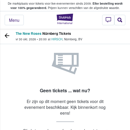
De marktplaats voor tickets voor live-evenementen sinds 2009.
Elke bestelling wordt
ans tickets kopen en verkopen
voor 100% gegarandeerd.
Prijzen kunnen verschillen van de afgedrukte waarde.
StubHub: waar fan
Menu
The New Roses
Nürnberg Tickets
vr 30 okt. 2026
•
20:00
at
HIRSCH
,
Nürnberg
,
BV
Geen tickets ... wat nu?
Er zijn op dit moment geen tickets voor dit
evenement beschikbaar. Kijk binnenkort nog
eens!