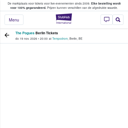
De marktplaats voor tickets voor live-evenementen sinds 2009.
Elke bestelling wordt
ans tickets kopen en verkopen
voor 100% gegarandeerd.
Prijzen kunnen verschillen van de afgedrukte waarde.
StubHub: waar fan
Menu
The Pogues
Berlin Tickets
do 19 nov. 2026
•
20:00
at
Tempodrom
,
Berlin
,
BE