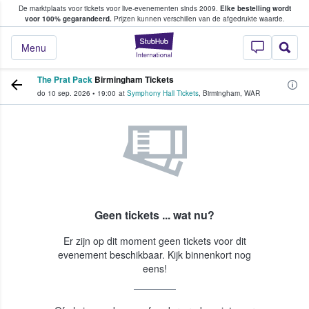
De marktplaats voor tickets voor live-evenementen sinds 2009.
Elke bestelling wordt
ans tickets kopen en verkopen
voor 100% gegarandeerd.
Prijzen kunnen verschillen van de afgedrukte waarde.
StubHub: waar fan
Menu
The Prat Pack
Birmingham Tickets
do 10 sep. 2026
•
19:00
at
Symphony Hall Tickets
,
Birmingham
,
WAR
Geen tickets ... wat nu?
Er zijn op dit moment geen tickets voor dit
evenement beschikbaar. Kijk binnenkort nog
eens!