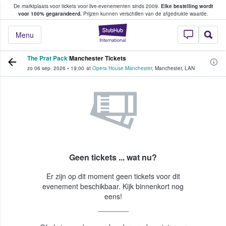
De marktplaats voor tickets voor live-evenementen sinds 2009.
Elke bestelling wordt
ans tickets kopen en verkopen
voor 100% gegarandeerd.
Prijzen kunnen verschillen van de afgedrukte waarde.
StubHub: waar fan
Menu
The Prat Pack
Manchester Tickets
zo 06 sep. 2026
•
19:00
at
Opera House Manchester
,
Manchester
,
LAN
Geen tickets ... wat nu?
Er zijn op dit moment geen tickets voor dit
evenement beschikbaar. Kijk binnenkort nog
eens!