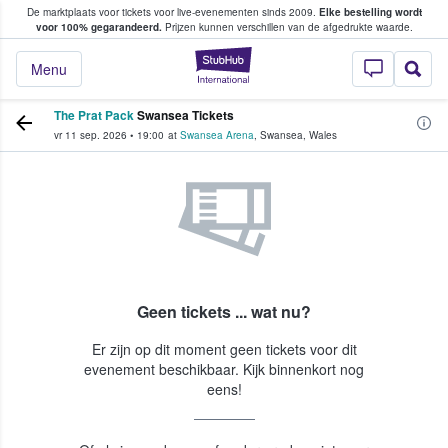
De marktplaats voor tickets voor live-evenementen sinds 2009.
Elke bestelling wordt
ans tickets kopen en verkopen
voor 100% gegarandeerd.
Prijzen kunnen verschillen van de afgedrukte waarde.
StubHub: waar fan
Menu
The Prat Pack
Swansea Tickets
vr 11 sep. 2026
•
19:00
at
Swansea Arena
,
Swansea
,
Wales
Geen tickets ... wat nu?
Er zijn op dit moment geen tickets voor dit
evenement beschikbaar. Kijk binnenkort nog
eens!