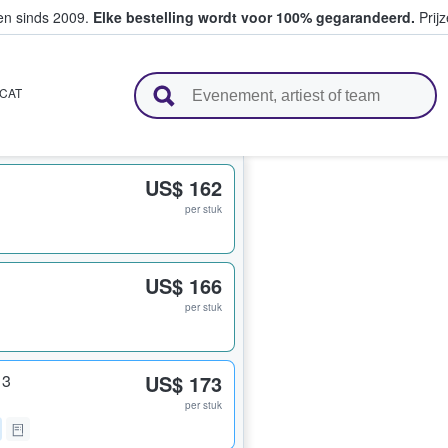
ten sinds 2009.
Elke bestelling wordt voor 100% gegarandeerd.
Prijz
n en verkopen
CAT
US$ 162
per stuk
US$ 166
per stuk
13
US$ 173
per stuk