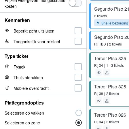
Prijzen weergeven met geschatte
kosten
Segundo Piso 2
2 tickets
Kenmerken
Snelle bezorging
Beperkt zicht uitsluiten
Segundo Piso 2
Toegankelijk voor rolstoel
Rij
TBD
2 tickets
Type ticket
Tercer Piso 325
Rij
34
1 - 3 tickets
Fysiek
Thuis afdrukken
Tercer Piso 325
Mobiele overdracht
Rij
39
2 tickets
Plattegrondopties
Selecteren op vakken
Tercer Piso 326
Rij
34
2 tickets
Selecteren op zone