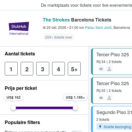
De marktplaats voor tickets voor live-evenemen
The Strokes
Barcelona Tickets
StubHub: waar fans tickets kope
di 20 okt. 2026
•
21:00
om
Palau Sant Jordi
,
Barcelona
,
200+ tickets over
Aantal tickets
Tercer Piso 325
Rij
34
2 tickets
1
2
3
4
5+
Tercer Piso 325
Prijs per ticket
Rij
35
2 tickets
US$ 162
US$ 1.195
Segundo Piso 2
2 tickets
Populaire filters
Snelle bezorging