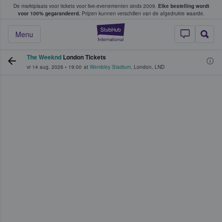
De marktplaats voor tickets voor live-evenementen sinds 2009.
Elke bestelling wordt
ans tickets kopen en verkopen
voor 100% gegarandeerd.
Prijzen kunnen verschillen van de afgedrukte waarde.
StubHub: waar fan
Menu
The Weeknd
London Tickets
vr 14 aug. 2026
•
19:00
at
Wembley Stadium
,
London
,
LND