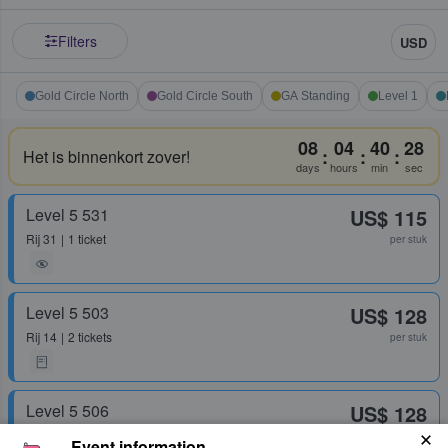
Filters
USD
Gold Circle North
Gold Circle South
GA Standing
Level 1
08
04
40
28
:
:
:
Het is binnenkort zover!
days
hours
min
sec
Level 5 531
US$ 115
Rij
31
1 ticket
per stuk
Level 5 503
US$ 128
Rij
14
2 tickets
per stuk
Level 5 506
US$ 128
Rij
26
2 tickets
per stuk
Event information