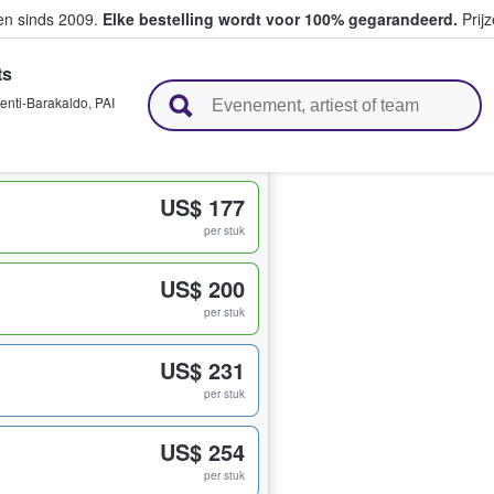
ten sinds 2009.
Elke bestelling wordt voor 100% gegarandeerd.
Prijz
ts
n en verkopen
enti-Barakaldo
,
PAI
US$ 177
per stuk
US$ 200
per stuk
US$ 231
per stuk
US$ 254
per stuk