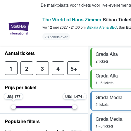
De marktplaats voor tickets voor live-evenemen
The World of Hans Zimmer
Bilbao Ticke
StubHub: waar fans tickets kope
wo 12 mei 2027
•
21:00
om
Bizkaia Arena BEC
,
San Biz
78 tickets over
Aantal tickets
Grada Alta
2 tickets
1
2
3
4
5+
Grada Alta
1 - 6 tickets
Prijs per ticket
US$ 177
US$ 1.474
Grada Media
2 tickets
Grada Media
Populaire filters
1 - 6 tickets