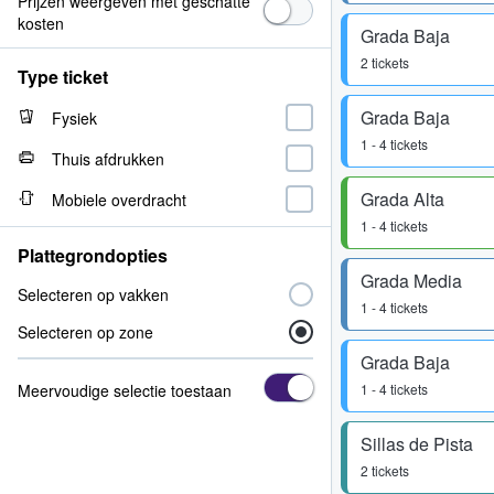
Prijzen weergeven met geschatte
kosten
Grada Baja
2 tickets
Type ticket
Grada Baja
Fysiek
1 - 4 tickets
Thuis afdrukken
Grada Alta
Mobiele overdracht
1 - 4 tickets
Plattegrondopties
Grada Media
Selecteren op vakken
1 - 4 tickets
Selecteren op zone
Grada Baja
Meervoudige selectie toestaan
1 - 4 tickets
Sillas de Pista
2 tickets