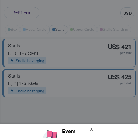
Filters
USD
Box
Royal Circle
Stalls
Upper Circle
Stalls Standing
Stalls
US$ 421
Rij
R
1 - 2 tickets
per stuk
Snelle bezorging
Stalls
US$ 425
Rij
P
1 - 2 tickets
per stuk
Snelle bezorging
Event