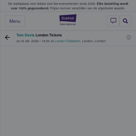
De marktplaats voor tickets voor live-evenementen sinds 2009.
Elke bestelling wordt
ans tickets kopen en verkopen
voor 100% gegarandeerd.
Prijzen kunnen verschillen van de afgedrukte waarde.
StubHub: waar fan
Menu
Tom Davis
London Tickets
za 03 okt. 2026
•
19:30
at
London Palladium
,
London
,
London