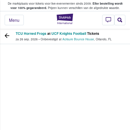
De marktplaats voor tickets voor live-evenementen sinds 2009.
Elke bestelling wordt
ans tickets kopen en verkopen
voor 100% gegarandeerd.
Prijzen kunnen verschillen van de afgedrukte waarde.
StubHub: waar fan
Menu
TCU Horned Frogs
at
UCF Knights Football
Tickets
za 26 sep. 2026
•
Onbevestigd
at
Acrisure Bounce House
,
Orlando
,
FL