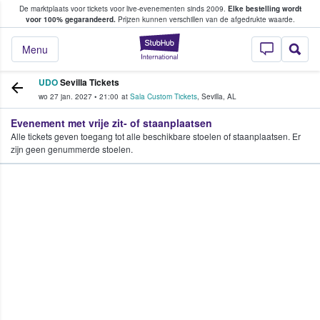
De marktplaats voor tickets voor live-evenementen sinds 2009.
Elke bestelling wordt
ans tickets kopen en verkopen
voor 100% gegarandeerd.
Prijzen kunnen verschillen van de afgedrukte waarde.
StubHub: waar fan
Menu
UDO
Sevilla Tickets
wo 27 jan. 2027
•
21:00
at
Sala Custom Tickets
,
Sevilla
,
AL
Evenement met vrije zit- of staanplaatsen
Alle tickets geven toegang tot alle beschikbare stoelen of staanplaatsen. Er
zijn geen genummerde stoelen.