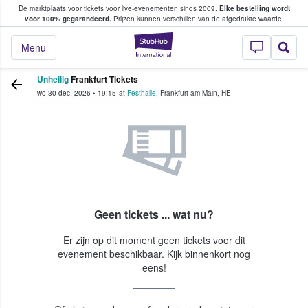
De marktplaats voor tickets voor live-evenementen sinds 2009.
Elke bestelling wordt
ans tickets kopen en verkopen
voor 100% gegarandeerd.
Prijzen kunnen verschillen van de afgedrukte waarde.
StubHub: waar fan
Menu
Unheilig
Frankfurt Tickets
wo 30 dec. 2026
•
19:15
at
Festhalle
,
Frankfurt am Main
,
HE
Geen tickets ... wat nu?
Er zijn op dit moment geen tickets voor dit
evenement beschikbaar. Kijk binnenkort nog
eens!