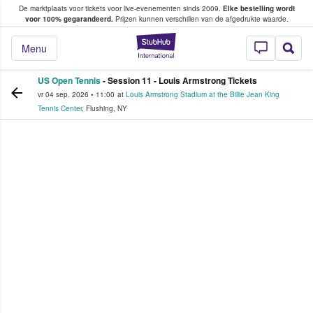
De marktplaats voor tickets voor live-evenementen sinds 2009.
Elke bestelling wordt
ans tickets kopen en verkopen
voor 100% gegarandeerd.
Prijzen kunnen verschillen van de afgedrukte waarde.
StubHub: waar fan
Menu
US Open Tennis
- Session 11 - Louis Armstrong Tickets
vr 04 sep. 2026
•
11:00
at
Louis Armstrong Stadium at the Billie Jean King
Tennis Center
,
Flushing
,
NY