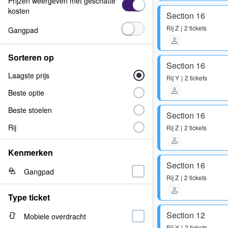
Prijzen weergeven met geschatte
kosten
Section 16
Rij
Z
2 tickets
Gangpad
Sorteren op
Section 16
Laagste prijs
Rij
Y
2 tickets
Beste optie
Beste stoelen
Section 16
Rij
Rij
Z
2 tickets
Kenmerken
Section 16
Gangpad
Rij
Z
2 tickets
Type ticket
Section 12
Mobiele overdracht
Rij
Y
2 tickets