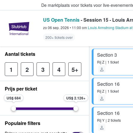
De marktplaats voor tickets voor live-evenemen
US Open Tennis
- Session 15 - Louis A
StubHub: waar fans tickets kope
zo 06 sep. 2026
•
11:00
om
Louis Armstrong Stadium at 
200+ tickets over
Aantal tickets
Section 3
Rij
Z
1 ticket
1
2
3
4
5+
Section 16
Prijs per ticket
Rij
Z
1 ticket
US$ 684
US$ 2.126
Section 16
Rij
Y
2 tickets
Populaire filters