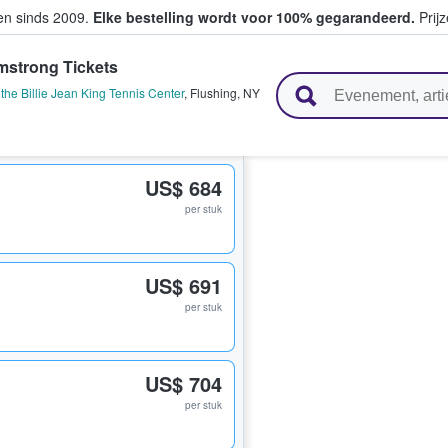
ten sinds 2009.
Elke bestelling wordt voor 100% gegarandeerd.
Prijz
rmstrong Tickets
n en verkopen
the Billie Jean King Tennis Center
,
Flushing
,
NY
US$ 684
per stuk
US$ 691
per stuk
US$ 704
per stuk