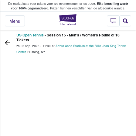
De marktplaats voor tickets voor live-evenementen sinds 2009.
Elke bestelling wordt
ans tickets kopen en verkopen
voor 100% gegarandeerd.
Prijzen kunnen verschillen van de afgedrukte waarde.
StubHub: waar fan
Menu
US Open Tennis
- Session 15 - Men’s / Women’s Round of 16
Tickets
zo 06 sep. 2026
•
11:30
at
Arthur Ashe Stadium at the Billie Jean King Tennis
Center
,
Flushing
,
NY