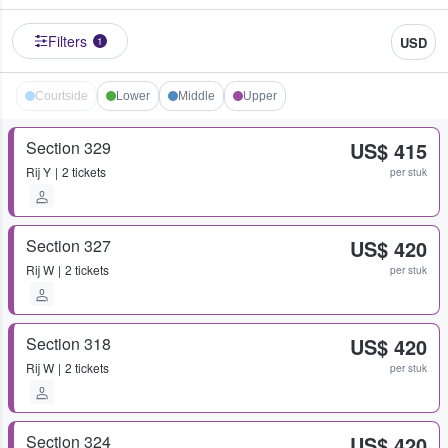
Filters
USD
1
Courtside
Lower
Middle
Upper
Section 329
US$ 415
Rij
Y
2 tickets
per stuk
Section 327
US$ 420
Rij
W
2 tickets
per stuk
Section 318
US$ 420
Rij
W
2 tickets
per stuk
Section 324
US$ 420